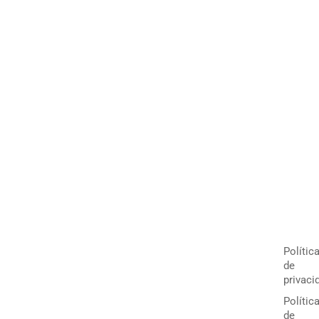
Polític
de
privaci
Polític
de