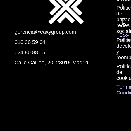
Políti
de
privac
redes
social
gerencia@eaxygroup.com
Eaxy
Grou
Políti
610 30 59 64
devol
y
624 80 88 55
reemb
Calle Galileo, 20, 28015 Madrid
Políti
de
cooki
Térmi
Condi